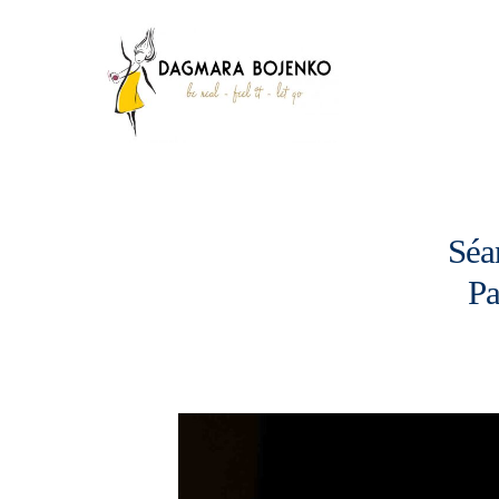
Séa
Pa