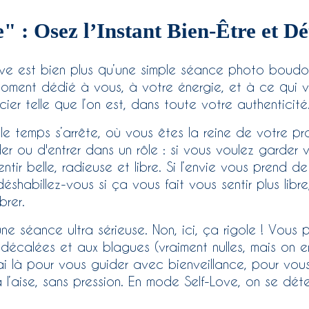
" : Osez l’Instant Bien-Être et Dé
ove est bien plus qu’une simple séance photo boudo
moment dédié à vous, à votre énergie, et à ce qui vo
ier telle que l’on est, dans toute votre authenticité
e temps s’arrête, où vous êtes la reine de votre pro
 ou d'entrer dans un rôle : si vous voulez garder v
entir belle, radieuse et libre. Si l’envie vous prend 
éshabillez-vous si ça vous fait vous sentir plus lib
brer.
une séance ultra sérieuse. Non, ici, ça rigole ! Vou
s décalées et aux blagues (vraiment nulles, mais on 
ai là pour vous guider avec bienveillance, pour vou
l’aise, sans pression. En mode Self-Love, on se dét