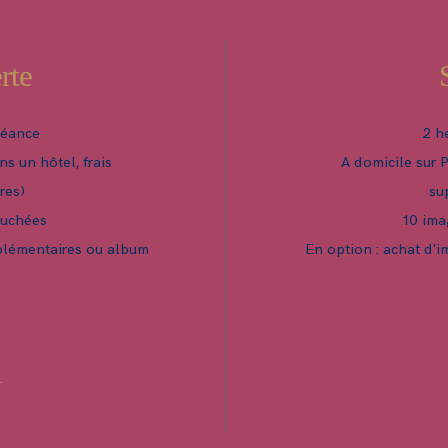
rte
séance
2 h
ns un hôtel, frais
A domicile sur P
res)
su
ouchées
10 ima
plémentaires ou album
En option : achat d'
R