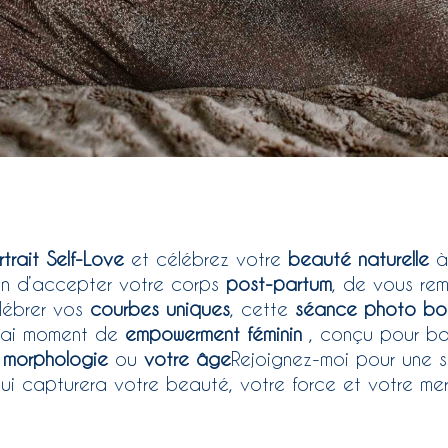
trait Self-Love
et célébrez votre
beauté naturelle
à
in d’accepter votre corps
post-partum
, de vous re
lébrer vos
courbes uniques
, cette
séance photo bo
vrai moment de
empowerment féminin
, conçu pour bo
e
morphologie
ou
votre âge
Rejoignez-moi pour une 
i capturera votre beauté, votre force et votre merv