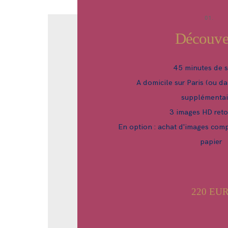
01.
Découve
45 minutes de 
A domicile sur Paris (ou da
supplémentai
3 images HD ret
En option : achat d'images com
papier
220 EU