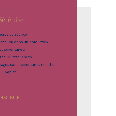
02.
Sérénité
eures de séance
aris (ou dans un hôtel, frais
pplémentaires)
ges HD retouchées
images complémentaires ou album
papier
430 EUR