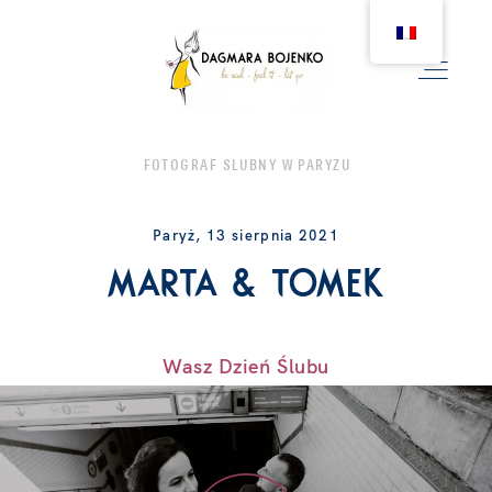
FOTOGRAF SLUBNY W PARYZU
MARIAGE
Paryż, 13 sierpnia 2021
Marta & tomek
COUPLE
NAISSANCE
Wasz Dzień Ślubu
FAMILLE